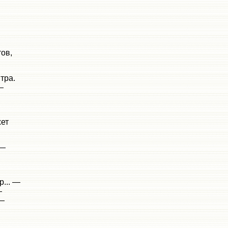
ов,
тра.
—
жет
 —
р... —
—
 —