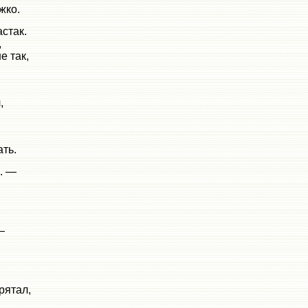
жко.
стак.
,
е так,
,
ть.
. —
—
рятал,