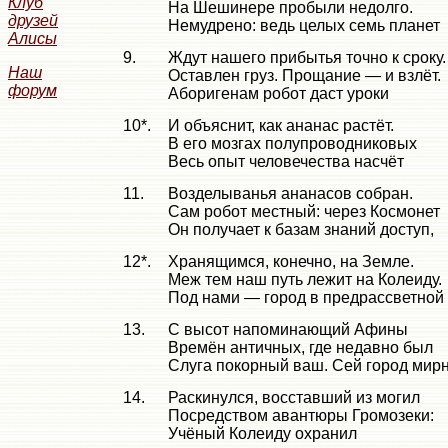
Клуб
На Шешинере пробыли недолго.
друзей
Немудрено: ведь целых семь планет
Алисы
9.
Ждут нашего прибытья точно к сроку.
Наш
Оставлен груз. Прощание — и взлёт.
форум
Аборигенам робот даст уроки
10*.
И объяснит, как ананас растёт.
В его мозгах полупроводниковых
Весь опыт человечества насчёт
11.
Возделыванья ананасов собран.
Сам робот местный: через Космонет
Он получает к базам знаний доступ,
12*.
Хранящимся, конечно, на Земле.
Меж тем наш путь лежит на Колеиду.
Под нами — город в предрассветной 
13.
С высот напоминающий Афины
Времён античных, где недавно был
Слуга покорный ваш. Сей город мир
14.
Раскинулся, восставший из могил
Посредством авантюры Громозеки:
Учёный Колеиду охранил