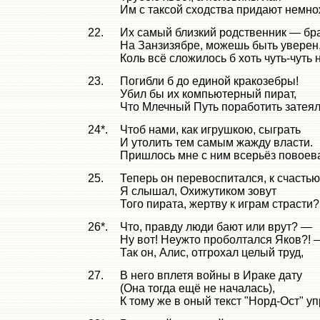
Им с таксой сходства придают немно
22.
Их самый близкий родственник — бра
На Занзизябре, можешь быть уверен
Коль всё сложилось б хоть чуть-чуть н
23.
Погибли б до единой кракозебры!
Убил бы их компьютерный пират,
Что Млечный Путь поработить затеял
24*.
Чтоб нами, как игрушкою, сыграть
И утолить тем самым жажду власти.
Пришлось мне с ним всерьёз повоева
25.
Теперь он перевоспитался, к счастью
Я слышал, Охижутиком зовут
Того пирата, жертву к играм страсти?
26*.
Что, правду люди бают или врут? —
Ну вот! Неужто проболтался Яков?! 
Так он, Алис, отгрохал целый труд,
27.
В него вплетя войны в Ираке дату
(Она тогда ещё не началась),
К тому же в оный текст "Норд-Ост" уп