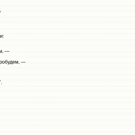
,
и:
м, —
пробудем, —
.