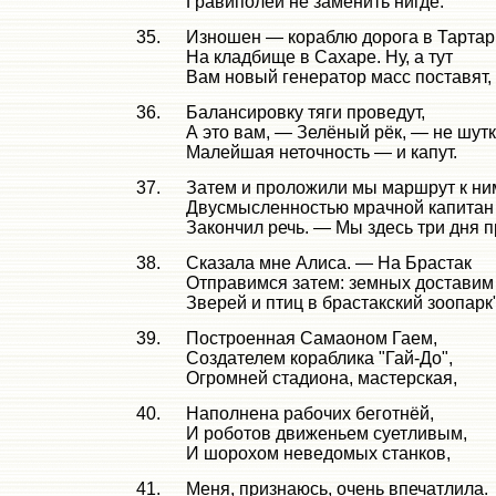
Гравиполей не заменить нигде:
35.
Изношен — кораблю дорога в Тартар
На кладбище в Сахаре. Ну, а тут
Вам новый генератор масс поставят,
36.
Балансировку тяги проведут,
А это вам, — Зелёный рёк, — не шутк
Малейшая неточность — и капут.
37.
Затем и проложили мы маршрут к ни
Двусмысленностью мрачной капитан
Закончил речь. — Мы здесь три дня 
38.
Сказала мне Алиса. — На Брастак
Отправимся затем: земных доставим
Зверей и птиц в брастакский зоопарк"
39.
Построенная Самаоном Гаем,
Создателем кораблика "Гай-До",
Огромней стадиона, мастерская,
40.
Наполнена рабочих беготнёй,
И роботов движеньем суетливым,
И шорохом неведомых станков,
41.
Меня, признаюсь, очень впечатлила.