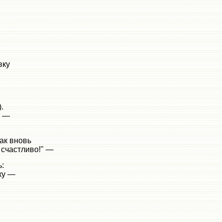
,
вку
.
? —
как вновь
 счастливо!" —
ь:
ку —