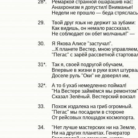
28*.
Ремаркой странной ошарашив нас:
Анахронизм я допустил! Вниманье!
Недели не прошло — беда стряслась
29.
Твой друг язык не держит за зубами:
Как видишь, он немало рассказал.
Не соблюдает он обет молчанья!" —
30.
Я Якова Алисе "застучал".
...К планете Вестер, мною управляем
"Пегас" с зарёй рассветной стартова
31*.
Так я, своей подругой обучаем,
Впервые в жизни в руки взял штурв
Доселе руль "Оки" не доверял им,
32*.
А то б ухаб немедленно поймал!
"На Вестере займёмся мы ремонтом"
Сказал Зелёный. Вестерский вокзал
33.
Похож издалека на гриб огромный.
"Пегас" мы посадили в стороне
От рейсовых площадок космопорта.
34.
"Нет лучше мастерских ни на Земле,
Ни на других планетах. Генератор