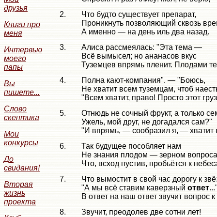
друзья
2.
Что будто существует препарат,
Проникнуть позволяющий сквозь вре
Книги про
А именно — на день иль два назад.
меня
3.
Алиса рассмеялась: "Эта тема —
Интервью
Всё вымысел; но ананасов вкус
моего
Туземцев впрямь пленит. Плодами т
папы
4.
Полна кают-компания". — "Боюсь,
Вы
Не хватит всем туземцам, чтоб наест
пишете...
"Всем хватит, право! Просто этот гру
Слово
5.
Отнюдь не сочный фрукт, а только се
скептика
Ужель, мой друг, не догадался сам?"
"И впрямь, — сообразил я, — хватит 
Мои
конкурсы
6.
Так будущее пособляет нам
Не знания плодом — зерном вопроса
До
Что, всход пустив, пробьётся к небес
свидания!
7.
Что вымостит в свой час дорогу к звё
Вторая
"А мы всё ставим каверзный
ответ
..
жизнь
В ответ на наш ответ звучит вопрос к
проекта
8.
Звучит, преодолев две сотни лет!