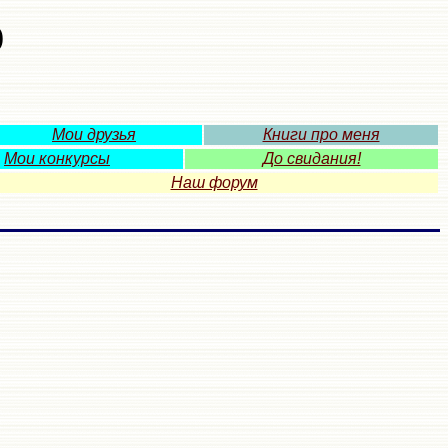
о
Мои друзья
Книги про меня
Мои конкурсы
До свидания!
Наш форум