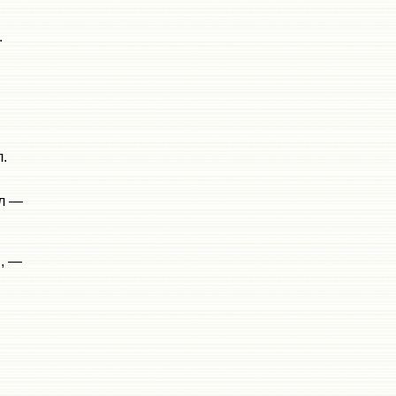
.
,
л.
ал —
, —