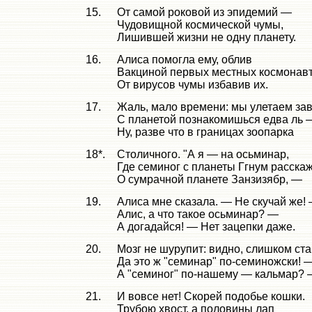
15.
От самой роковой из эпидемий —
Чудовищной космической чумы,
Лишившей жизни не одну планету.
16.
Алиса помогла ему, облив
Вакциной первых местных космонавт
От вирусов чумы избавив их.
17.
Жаль, мало времени: мы улетаем зав
С планетой познакомишься едва ль 
Ну, разве что в границах зоопарка
18*.
Столичного. "А я — на осьминар,
Где семиног с планеты Ггнум расска
О сумрачной планете Занзизябр, —
19.
Алиса мне сказала. — Не скучай же!
Алис, а что такое осьминар? —
А догадайся! — Нет зацепки даже.
20.
Мозг не шурупит: видно, слишком ста
Да это ж "семинар" по-семиножски! 
А "семиног" по-нашему — кальмар?
21.
И вовсе нет! Скорей подобье кошки.
Трубою хвост, а половины лап