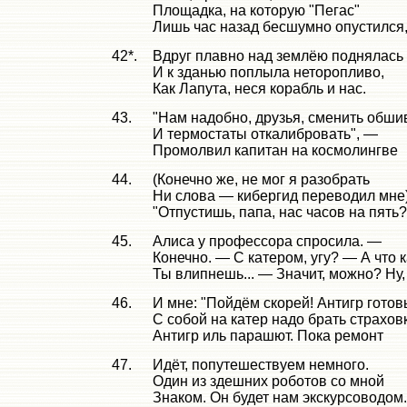
Площадка, на которую "Пегас"
Лишь час назад бесшумно опустился
42*.
Вдруг плавно над землёю поднялась
И к зданью поплыла неторопливо,
Как Лапута, неся корабль и нас.
43.
"Нам надобно, друзья, сменить обши
И термостаты откалибровать", —
Промолвил капитан на космолингве
44.
(Конечно же, не мог я разобрать
Ни слова — кибергид переводил мне)
"Отпустишь, папа, нас часов на пять
45.
Алиса у профессора спросила. —
Конечно. — С катером, угу? — А что 
Ты влипнешь... — Значит, можно? Ну,
46.
И мне: "Пойдём скорей! Антигр готов
С собой на катер надо брать страхов
Антигр иль парашют. Пока ремонт
47.
Идёт, попутешествуем немного.
Один из здешних роботов со мной
Знаком. Он будет нам экскурсоводом.