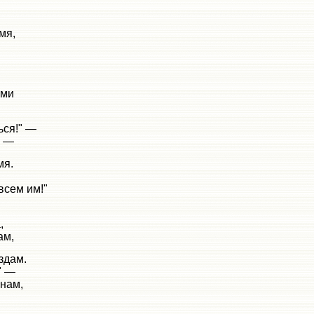
мя,
еми
ься!" —
з —
мя.
всем им!"
,
ам,
здам.
." —
 нам,