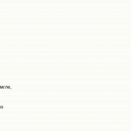
мгле,
но