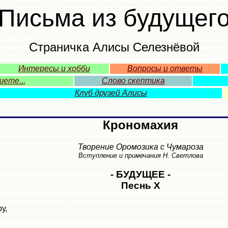
Письма из будущег
Страничка Алисы Селезнёвой
Интересы и хобби
Вопросы и ответы
ете...
Слово скептика
Клуб
друзей Алисы
Крономахия
Творение Оромозика с Чумароза
Вступление и примечания Н. Светлова
- БУДУЩЕЕ -
Песнь X
у,