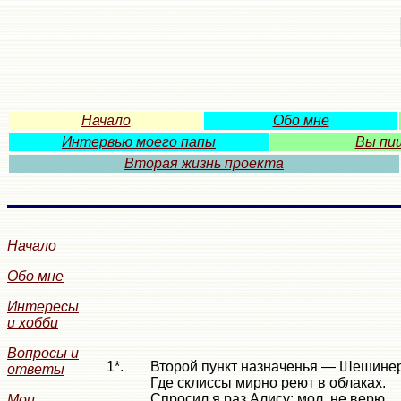
Начало
Обо мне
Интервью моего папы
Вы пиш
Вторая жизнь проекта
Начало
Обо мне
Интересы
и хобби
Вопросы и
1*.
Второй пункт назначенья — Шешинер
ответы
Где склиссы мирно реют в облаках.
Спросил я раз Алису: мол, не верю,
Мои